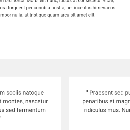
 orci tortor. Morbi elit nunc, luctus at consectetur vitae,
litora torquent per conubia nostra, per inceptos himenaeos.
mpor nulla, at tristique quam arcu sit amet elit.
um sociis natoque
" Praesent sed p
nt montes, nascetur
penatibus et magni
acus sed fermentum
ridiculus mus. Nu
"