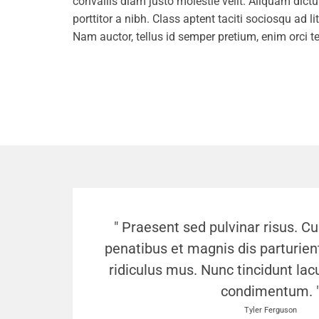
convallis diam justo molestie velit. Aliquam dictum
porttitor a nibh. Class aptent taciti sociosqu ad 
Nam auctor, tellus id semper pretium, enim orci te
" Praesent sed pulvinar risus. C
penatibus et magnis dis parturie
ridiculus mus. Nunc tincidunt l
condimentum. 
Tyler Ferguson