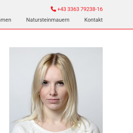
+43 3363 79238-16

hmen
Natursteinmauern
Kontakt